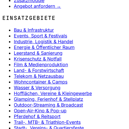
Zusatzmodule
Angebot anfordern →
EINSATZGEBIETE
Bau & Infrastruktur
Events, Sport & Festivals
Industrie, Logistik & Handel
Energie & Öffentlicher Raum
Leerstand & Sanierung
Krisenschutz & Notfall
Film & Medienproduktion
Land- & Forstwirtschaft
Telekom & Netzausbau
Wohncontainer & Camps
Wasser & Versorgung
Hofflächen, Vereine & Kleingewerbe
Glamping, Ferienhof & Stellplatz
Outdoor-Streaming & Broadcast
Open-Air-Kino & Pop-up
Pferdehof & Reitsport
Trail-, MTB- & Triathlon-Events
Stadt-, Vereins- & Quartiersfeste