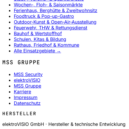
Wochen-, Floh- & Saisonmärkte
Ferienhaus, Berghütte & Zweitwohnsitz
Foodtruck & Pop-up-Gastro
Outdoor-Kunst & Open-Air-Ausstellung
Feuerwehr, THW & Rettungsdienst
Bauhof & Wertstoffhof
Schulen, Kitas & Bildung
Rathaus, Friedhof & Kommune
Alle Einsatzgebiete →
MSS GRUPPE
MSS Security
elektroVISIO
MSS Gruppe
Karriere
Impressum
Datenschutz
HERSTELLER
elektroVISIO GmbH
· Hersteller & technische Entwicklung