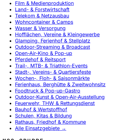
Film & Medienproduktion
Land- & Forstwirtschaft
Telekom & Netzausbau
Wohncontainer & Camps
Wasser & Versorgung
Hofflächen, Vereine & Kleingewerbe
Glamping, Ferienhof & Stellplatz
Outdoor-Streaming & Broadcast
Open-Air-Kino & Pop-up
Pferdehof & Reitsport
Trail-, MTB- & Triathlon-Events
Stadt-, Vereins- & Quartiersfeste
Wochen-, Floh- & Saisonmärkte
Ferienhaus, Berghütte & Zweitwohnsitz
Foodtruck & Pop-up-Gastro
Outdoor-Kunst & Open-Air-Ausstellung
Feuerwehr, THW & Rettungsdienst
Bauhof & Wertstoffhof
Schulen, Kitas & Bildung
Rathaus, Friedhof & Kommune
Alle Einsatzgebiete →