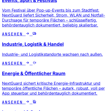
Events, Sport & Festivals
Vom Festival über Pop-up-Events bis zum Stadtfest:
NextGuard liefert Sicherheit, Strom, WLAN und Notfall-
Durchsage für temporäre Flächen – schlüsselfertig,
behördentauglich dokumentiert, beliebig skalierbar.
ANSEHEN
Industrie, Logistik & Handel
Industrie- und Logistikstandorte wachsen nach außen.
ANSEHEN
Energie & Öffentlicher Raum
NextGuard sichert kritische Energie-Infrastruktur und
temporäre öffentliche Flächen – autark, robust, voll per
App steuerbar und behördentauglich dokumentiert.
ANSEHEN