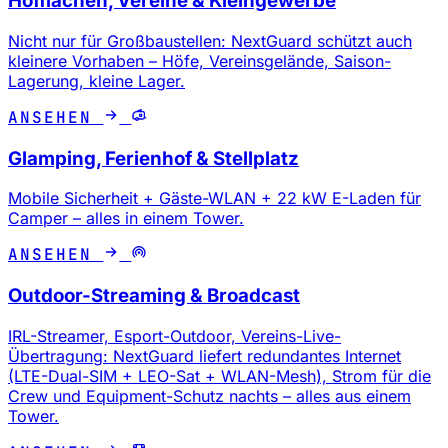
Hofflächen, Vereine & Kleingewerbe
Nicht nur für Großbaustellen: NextGuard schützt auch
kleinere Vorhaben – Höfe, Vereinsgelände, Saison-
Lagerung, kleine Lager.
ANSEHEN
Glamping, Ferienhof & Stellplatz
Mobile Sicherheit + Gäste-WLAN + 22 kW E-Laden für
Camper – alles in einem Tower.
ANSEHEN
Outdoor-Streaming & Broadcast
IRL-Streamer, Esport-Outdoor, Vereins-Live-
Übertragung: NextGuard liefert redundantes Internet
(LTE-Dual-SIM + LEO-Sat + WLAN-Mesh), Strom für die
Crew und Equipment-Schutz nachts – alles aus einem
Tower.