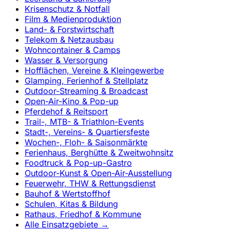
Krisenschutz & Notfall
Film & Medienproduktion
Land- & Forstwirtschaft
Telekom & Netzausbau
Wohncontainer & Camps
Wasser & Versorgung
Hofflächen, Vereine & Kleingewerbe
Glamping, Ferienhof & Stellplatz
Outdoor-Streaming & Broadcast
Open-Air-Kino & Pop-up
Pferdehof & Reitsport
Trail-, MTB- & Triathlon-Events
Stadt-, Vereins- & Quartiersfeste
Wochen-, Floh- & Saisonmärkte
Ferienhaus, Berghütte & Zweitwohnsitz
Foodtruck & Pop-up-Gastro
Outdoor-Kunst & Open-Air-Ausstellung
Feuerwehr, THW & Rettungsdienst
Bauhof & Wertstoffhof
Schulen, Kitas & Bildung
Rathaus, Friedhof & Kommune
Alle Einsatzgebiete →